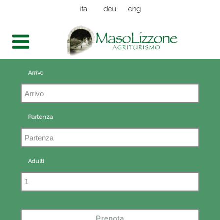
ita
deu
eng
Arrivo
Partenza
Adulti